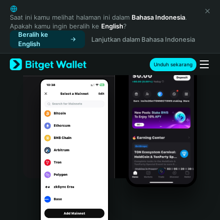
English
日本語
Saat ini kamu melihat halaman ini dalam
Bahasa Indonesia
.
Apakah kamu ingin beralih ke
English
?
Tiếng Việt
Beralih ke
Lanjutkan dalam Bahasa Indonesia
Русский
English
Español (Latinoamérica)
Türkçe
Unduh sekarang
Italiano
Français
Deutsch
简体中文
繁體中文
Português (Portugal)
Bahasa Indonesia
ภาษาไทย
हिन्दी
বাংলা
Español
Português (Brasil)
Español (Argentina)