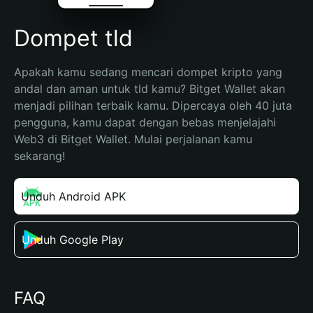
Dompet tld
Apakah kamu sedang mencari dompet kripto yang 
andal dan aman untuk tld kamu? Bitget Wallet akan 
menjadi pilihan terbaik kamu. Dipercaya oleh 40 juta 
pengguna, kamu dapat dengan bebas menjelajahi 
Web3 di Bitget Wallet. Mulai perjalanan kamu 
sekarang!
Unduh Android APK
Unduh Google Play
FAQ