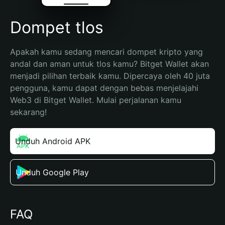
Dompet tlos
Apakah kamu sedang mencari dompet kripto yang 
andal dan aman untuk tlos kamu? Bitget Wallet akan 
menjadi pilihan terbaik kamu. Dipercaya oleh 40 juta 
pengguna, kamu dapat dengan bebas menjelajahi 
Web3 di Bitget Wallet. Mulai perjalanan kamu 
sekarang!
Unduh Android APK
Unduh Google Play
FAQ