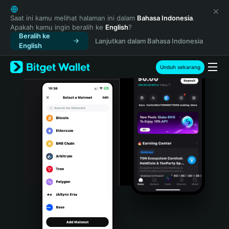
English
日本語
Saat ini kamu melihat halaman ini dalam
Bahasa Indonesia
.
Apakah kamu ingin beralih ke
English
?
Tiếng Việt
Beralih ke
Lanjutkan dalam Bahasa Indonesia
Русский
English
Español (Latinoamérica)
Türkçe
Unduh sekarang
Italiano
Français
Deutsch
简体中文
繁體中文
Português (Portugal)
Bahasa Indonesia
ภาษาไทย
हिन्दी
বাংলা
Español
Português (Brasil)
Español (Argentina)