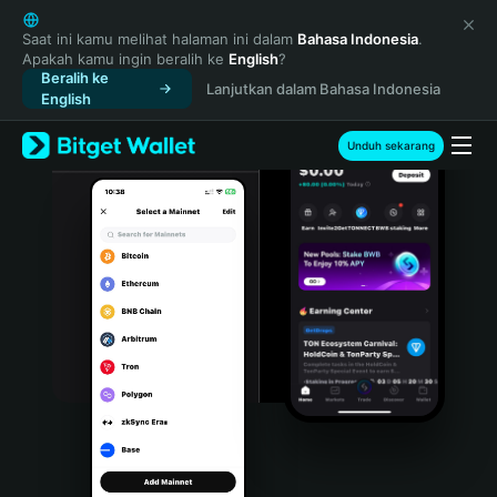
English
日本語
Saat ini kamu melihat halaman ini dalam
Bahasa Indonesia
.
Apakah kamu ingin beralih ke
English
?
Tiếng Việt
Beralih ke
Lanjutkan dalam Bahasa Indonesia
Русский
English
Español (Latinoamérica)
Türkçe
Unduh sekarang
Italiano
Français
Deutsch
简体中文
繁體中文
Português (Portugal)
Bahasa Indonesia
ภาษาไทย
हिन्दी
বাংলা
Español
Português (Brasil)
Español (Argentina)