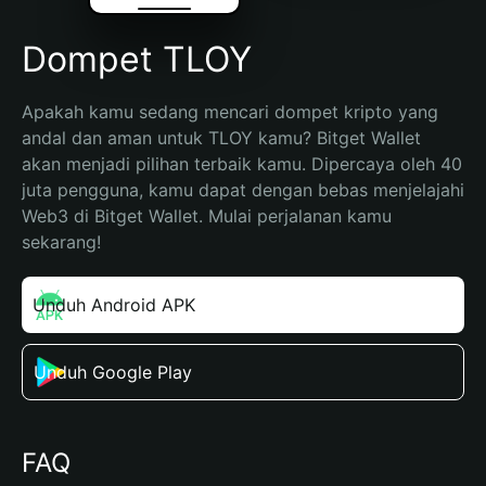
Dompet TLOY
Apakah kamu sedang mencari dompet kripto yang 
andal dan aman untuk TLOY kamu? Bitget Wallet 
akan menjadi pilihan terbaik kamu. Dipercaya oleh 40 
juta pengguna, kamu dapat dengan bebas menjelajahi 
Web3 di Bitget Wallet. Mulai perjalanan kamu 
sekarang!
Unduh Android APK
Unduh Google Play
FAQ