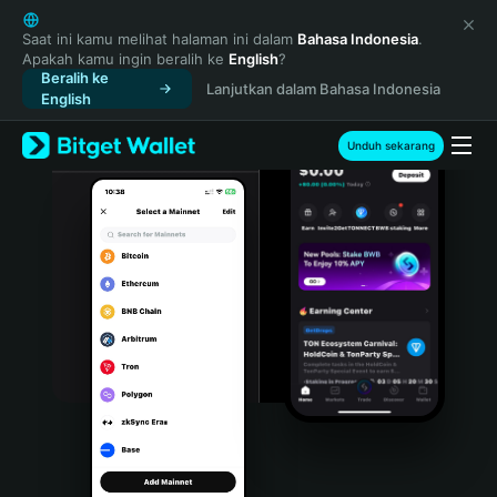
English
日本語
Saat ini kamu melihat halaman ini dalam
Bahasa Indonesia
.
Apakah kamu ingin beralih ke
English
?
Tiếng Việt
Beralih ke
Lanjutkan dalam Bahasa Indonesia
Русский
English
Español (Latinoamérica)
Türkçe
Unduh sekarang
Italiano
Français
Deutsch
简体中文
繁體中文
Português (Portugal)
Bahasa Indonesia
ภาษาไทย
हिन्दी
বাংলা
Español
Português (Brasil)
Español (Argentina)