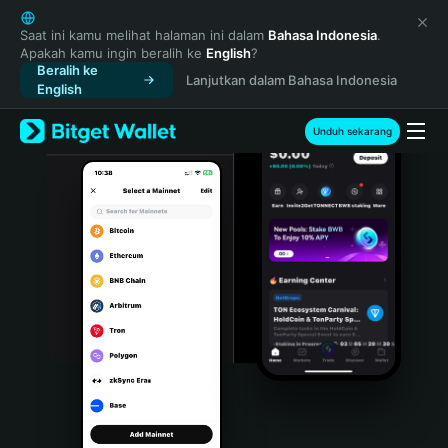
English
日本語
Saat ini kamu melihat halaman ini dalam
Bahasa Indonesia
.
Apakah kamu ingin beralih ke
English
?
Tiếng Việt
Beralih ke
Lanjutkan dalam Bahasa Indonesia
Русский
English
Español (Latinoamérica)
Türkçe
Unduh sekarang
Italiano
Français
Deutsch
简体中文
繁體中文
Português (Portugal)
Bahasa Indonesia
ภาษาไทย
हिन्दी
বাংলা
Español
Português (Brasil)
Español (Argentina)