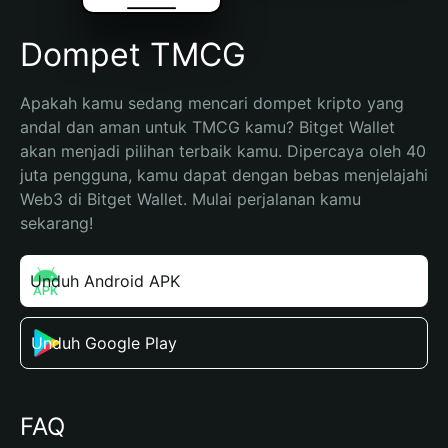
Dompet TMCG
Apakah kamu sedang mencari dompet kripto yang 
andal dan aman untuk TMCG kamu? Bitget Wallet 
akan menjadi pilihan terbaik kamu. Dipercaya oleh 40 
juta pengguna, kamu dapat dengan bebas menjelajahi 
Web3 di Bitget Wallet. Mulai perjalanan kamu 
sekarang!
Unduh Android APK
Unduh Google Play
FAQ