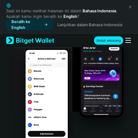
English
日本語
Saat ini kamu melihat halaman ini dalam
Bahasa Indonesia
.
Apakah kamu ingin beralih ke
English
?
Tiếng Việt
Beralih ke
Lanjutkan dalam Bahasa Indonesia
Русский
English
Español (Latinoamérica)
Türkçe
Unduh sekarang
Italiano
Français
Deutsch
简体中文
繁體中文
Português (Portugal)
Bahasa Indonesia
ภาษาไทย
हिन्दी
বাংলা
Español
Português (Brasil)
Español (Argentina)