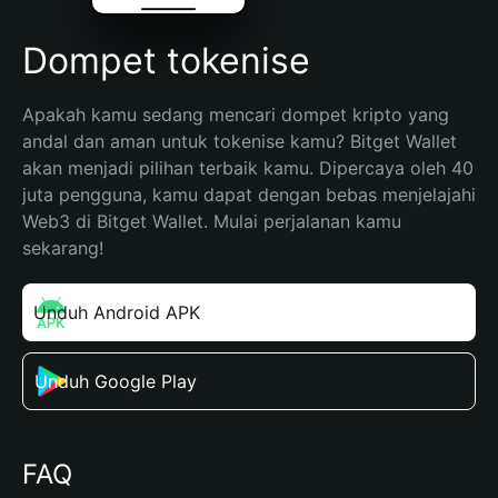
Dompet tokenise
Apakah kamu sedang mencari dompet kripto yang 
andal dan aman untuk tokenise kamu? Bitget Wallet 
akan menjadi pilihan terbaik kamu. Dipercaya oleh 40 
juta pengguna, kamu dapat dengan bebas menjelajahi 
Web3 di Bitget Wallet. Mulai perjalanan kamu 
sekarang!
Unduh Android APK
Unduh Google Play
FAQ