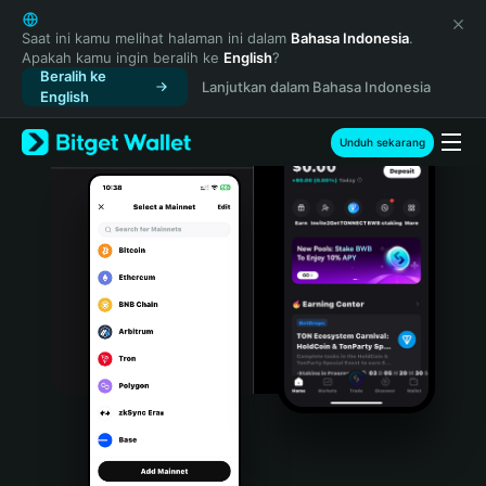
English
日本語
Saat ini kamu melihat halaman ini dalam
Bahasa Indonesia
.
Apakah kamu ingin beralih ke
English
?
Tiếng Việt
Beralih ke
Lanjutkan dalam Bahasa Indonesia
Русский
English
Español (Latinoamérica)
Türkçe
Unduh sekarang
Italiano
Français
Deutsch
简体中文
繁體中文
Português (Portugal)
Bahasa Indonesia
ภาษาไทย
हिन्दी
বাংলা
Español
Português (Brasil)
Español (Argentina)