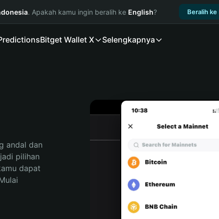
ndonesia
. Apakah kamu ingin beralih ke
English
?
Beralih ke
Predictions
Bitget Wallet X
Selengkapnya
 andal dan 
di pilihan 
kamu dapat 
ulai 