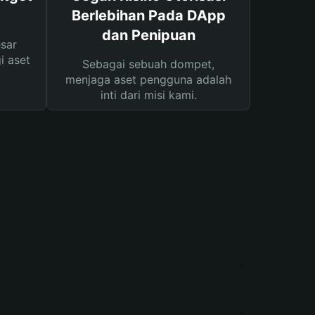
Berlebihan Pada DApp
dan Penipuan
sar
i aset
Sebagai sebuah dompet,
menjaga aset pengguna adalah
inti dari misi kami.