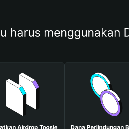
u harus menggunakan D
atkan Airdrop Toosie
Dana Perlindungan B