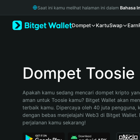
English
Saat ini kamu melihat halaman ini dalam
Bahasa I
日本語
Tiếng Việt
Dompet
Kartu
Swap
Earn
Русский
Español (Latinoamérica)
Türkçe
Italiano
Français
Deutsch
Dompet Toosie
简体中文
繁體中文
Português (Portugal)
Apakah kamu sedang mencari dompet kripto yang
Bahasa Indonesia
aman untuk Toosie kamu? Bitget Wallet akan menja
ภาษาไทย
terbaik kamu. Dipercaya oleh 40 juta pengguna, 
हिन्दी
dengan bebas menjelajahi Web3 di Bitget Wallet. M
বাংলা
perjalanan kamu sekarang!
Español
Português (Brasil)
Español (Argentina)