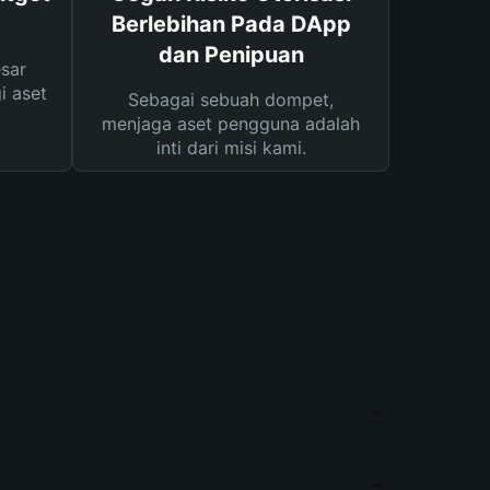
Berlebihan Pada DApp
dan Penipuan
sar
i aset
Sebagai sebuah dompet,
menjaga aset pengguna adalah
inti dari misi kami.