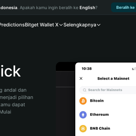
ndonesia
. Apakah kamu ingin beralih ke
English
?
Beralih ke
Predictions
Bitget Wallet X
Selengkapnya
ick
 andal dan 
njadi pilihan 
kamu dapat 
ulai 