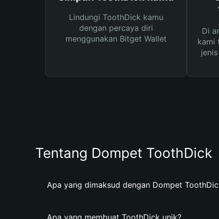
Lindungi ToothDick kamu
dengan percaya diri
Di a
menggunakan Bitget Wallet
kami 
jeni
Tentang Dompet ToothDick
Apa yang dimaksud dengan Dompet ToothDic
Apa yang membuat ToothDick unik?