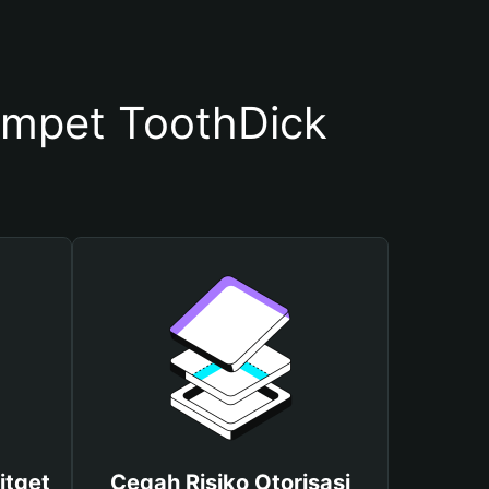
mpet ToothDick
itget
Cegah Risiko Otorisasi