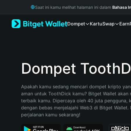
English
Saat ini kamu melihat halaman ini dalam
Bahasa I
日本語
Tiếng Việt
Dompet
Kartu
Swap
Earn
Русский
Español (Latinoamérica)
Türkçe
Italiano
Français
Deutsch
Dompet ToothD
简体中文
繁體中文
Português (Portugal)
Apakah kamu sedang mencari dompet kripto yang
Bahasa Indonesia
aman untuk ToothDick kamu? Bitget Wallet akan me
ภาษาไทย
terbaik kamu. Dipercaya oleh 40 juta pengguna, 
हिन्दी
dengan bebas menjelajahi Web3 di Bitget Wallet. M
বাংলা
perjalanan kamu sekarang!
Español
Português (Brasil)
Español (Argentina)