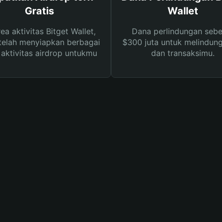
Gratis
Wallet
rea aktivitas Bitget Wallet,
Dana perlindungan sebe
telah menyiapkan berbagai
$300 juta untuk melindung
s aktivitas airdrop untukmu
dan transaksimu.