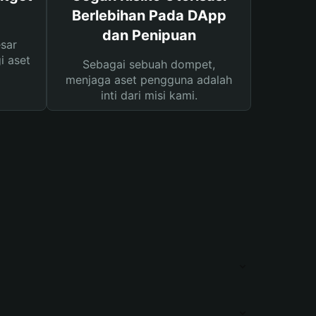
Berlebihan Pada DApp
dan Penipuan
sar
i aset
Sebagai sebuah dompet,
menjaga aset pengguna adalah
inti dari misi kami.