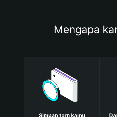
Mengapa ka
Simpan torn kamu
Da