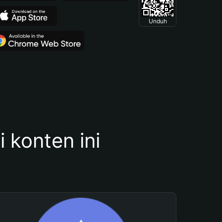
Unduh
konten ini