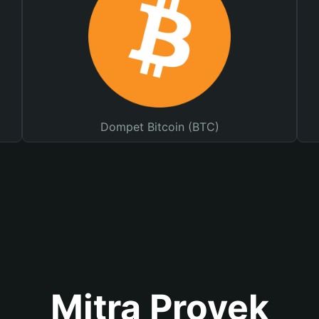
Dompet Bitcoin (BTC)
Mitra Proyek