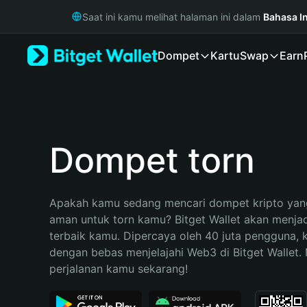
English
Saat ini kamu melihat halaman ini dalam
Bahasa I
日本語
Tiếng Việt
Dompet
Kartu
Swap
Earn
Русский
Español (Latinoamérica)
Türkçe
Italiano
Français
Deutsch
Dompet torn
简体中文
繁體中文
Português (Portugal)
Apakah kamu sedang mencari dompet kripto yang
Bahasa Indonesia
aman untuk torn kamu? Bitget Wallet akan menjadi
ภาษาไทย
terbaik kamu. Dipercaya oleh 40 juta pengguna, 
हिन्दी
dengan bebas menjelajahi Web3 di Bitget Wallet. M
বাংলা
perjalanan kamu sekarang!
Español
Português (Brasil)
Español (Argentina)