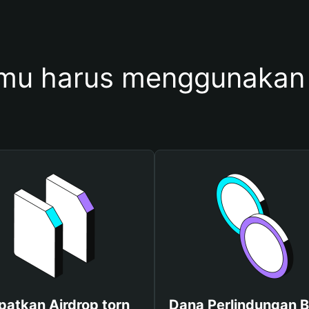
mu harus menggunakan 
patkan Airdrop torn
Dana Perlindungan B