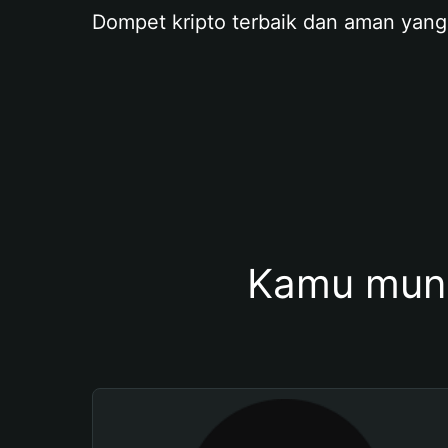
Dompet kripto terbaik dan aman yang
Kamu mung