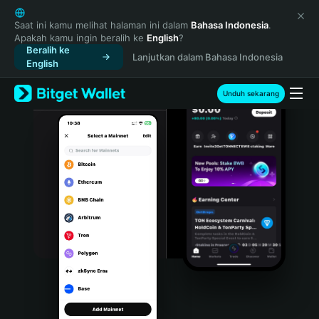
English
日本語
Saat ini kamu melihat halaman ini dalam
Bahasa Indonesia
.
Apakah kamu ingin beralih ke
English
?
Tiếng Việt
Beralih ke
Lanjutkan dalam Bahasa Indonesia
Русский
English
Español (Latinoamérica)
Türkçe
Unduh sekarang
Italiano
Français
Deutsch
简体中文
繁體中文
Português (Portugal)
Bahasa Indonesia
ภาษาไทย
हिन्दी
বাংলা
Español
Português (Brasil)
Español (Argentina)