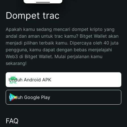
Dompet trac
Apakah kamu sedang mencari dompet kripto yang 
andal dan aman untuk trac kamu? Bitget Wallet akan 
menjadi pilihan terbaik kamu. Dipercaya oleh 40 juta 
pengguna, kamu dapat dengan bebas menjelajahi 
Web3 di Bitget Wallet. Mulai perjalanan kamu 
sekarang!
Unduh Android APK
Unduh Google Play
FAQ