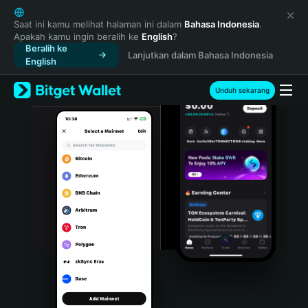
English
日本語
Saat ini kamu melihat halaman ini dalam
Bahasa Indonesia
.
Apakah kamu ingin beralih ke
English
?
Tiếng Việt
Beralih ke
Lanjutkan dalam Bahasa Indonesia
Русский
English
Español (Latinoamérica)
Türkçe
Unduh sekarang
Italiano
Français
Deutsch
简体中文
繁體中文
Português (Portugal)
Bahasa Indonesia
ภาษาไทย
हिन्दी
বাংলা
Español
Português (Brasil)
Español (Argentina)