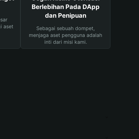
Berlebihan Pada DApp
dan Penipuan
sar
i aset
Sebagai sebuah dompet,
menjaga aset pengguna adalah
inti dari misi kami.