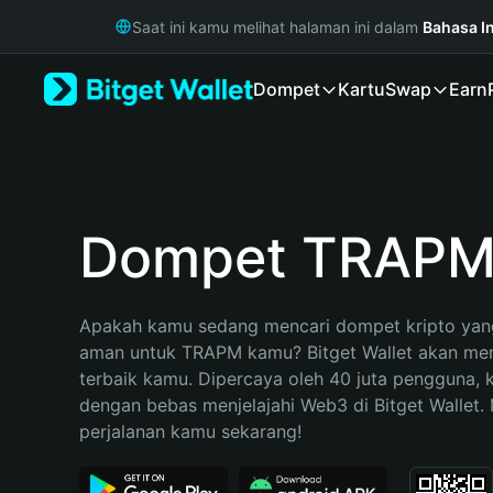
English
Saat ini kamu melihat halaman ini dalam
Bahasa I
日本語
Tiếng Việt
Dompet
Kartu
Swap
Earn
Русский
Español (Latinoamérica)
Türkçe
Italiano
Français
Deutsch
Dompet TRAP
简体中文
繁體中文
Português (Portugal)
Apakah kamu sedang mencari dompet kripto yang
Bahasa Indonesia
aman untuk TRAPM kamu? Bitget Wallet akan menja
ภาษาไทย
terbaik kamu. Dipercaya oleh 40 juta pengguna, 
हिन्दी
dengan bebas menjelajahi Web3 di Bitget Wallet. M
বাংলা
perjalanan kamu sekarang!
Español
Português (Brasil)
Español (Argentina)