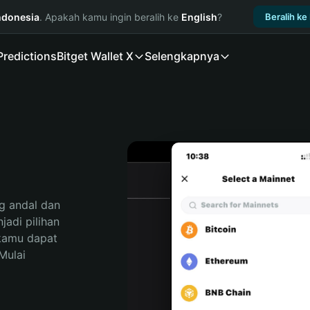
ndonesia
. Apakah kamu ingin beralih ke
English
?
Beralih ke
Predictions
Bitget Wallet X
Selengkapnya
M
 andal dan 
di pilihan 
kamu dapat 
ulai 