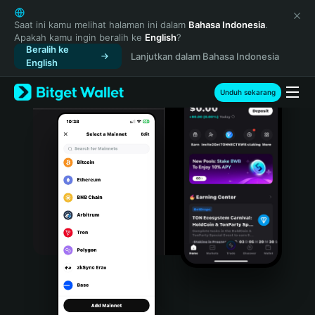
English
日本語
Saat ini kamu melihat halaman ini dalam
Bahasa Indonesia
.
Apakah kamu ingin beralih ke
English
?
Tiếng Việt
Beralih ke
Lanjutkan dalam Bahasa Indonesia
Русский
English
Español (Latinoamérica)
Türkçe
Unduh sekarang
Italiano
Français
Deutsch
简体中文
繁體中文
Português (Portugal)
Bahasa Indonesia
ภาษาไทย
हिन्दी
বাংলা
Español
Português (Brasil)
Español (Argentina)