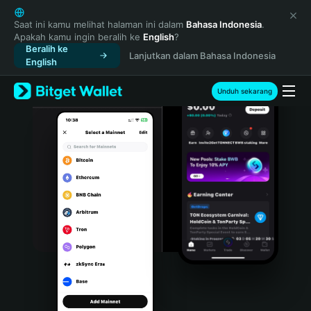
English
日本語
Saat ini kamu melihat halaman ini dalam
Bahasa Indonesia
.
Apakah kamu ingin beralih ke
English
?
Tiếng Việt
Beralih ke
Lanjutkan dalam Bahasa Indonesia
Русский
English
Español (Latinoamérica)
Türkçe
Unduh sekarang
Italiano
Français
Deutsch
简体中文
繁體中文
Português (Portugal)
Bahasa Indonesia
ภาษาไทย
हिन्दी
বাংলা
Español
Português (Brasil)
Español (Argentina)