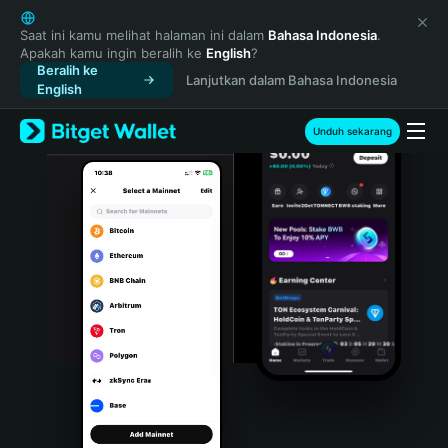
English
日本語
Saat ini kamu melihat halaman ini dalam
Bahasa Indonesia
.
Apakah kamu ingin beralih ke
English
?
Tiếng Việt
Beralih ke
Lanjutkan dalam Bahasa Indonesia
Русский
English
Español (Latinoamérica)
Türkçe
Unduh sekarang
Italiano
Français
Deutsch
简体中文
繁體中文
Português (Portugal)
Bahasa Indonesia
ภาษาไทย
हिन्दी
বাংলা
Español
Português (Brasil)
Español (Argentina)