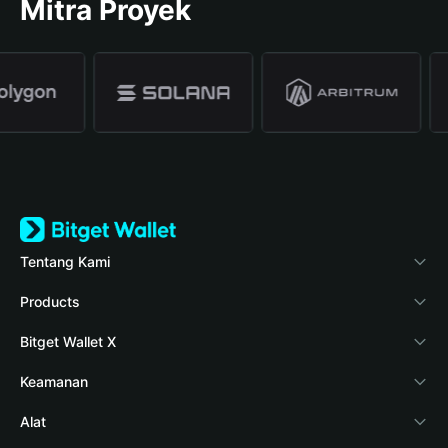
Mitra Proyek
Tentang Kami
Bitget Wallet
Products
Blog
Crypto Card
Bitget Wallet X
Verifikasi keaslian
Stablecoin Earn
Pengembang
Keamanan
Berita kripto
Payfi Crypto
Hubungkan dompet
Dana perlindungan
Alat