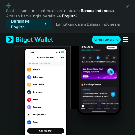
English
日本語
Saat ini kamu melihat halaman ini dalam
Bahasa Indonesia
.
Apakah kamu ingin beralih ke
English
?
Tiếng Việt
Beralih ke
Lanjutkan dalam Bahasa Indonesia
Русский
English
Español (Latinoamérica)
Türkçe
Unduh sekarang
Italiano
Français
Deutsch
简体中文
繁體中文
Português (Portugal)
Bahasa Indonesia
ภาษาไทย
हिन्दी
বাংলা
Español
Português (Brasil)
Español (Argentina)