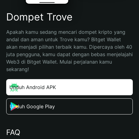
Dompet Trove
Apakah kamu sedang mencari dompet kripto yang 
andal dan aman untuk Trove kamu? Bitget Wallet 
akan menjadi pilihan terbaik kamu. Dipercaya oleh 40 
juta pengguna, kamu dapat dengan bebas menjelajahi 
Web3 di Bitget Wallet. Mulai perjalanan kamu 
sekarang!
Unduh Android APK
Unduh Google Play
FAQ