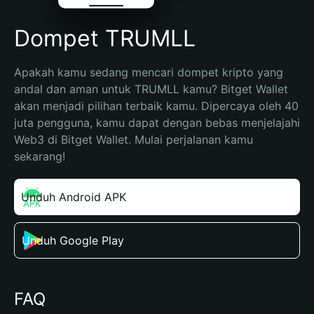
Dompet TRUMLL
Apakah kamu sedang mencari dompet kripto yang 
andal dan aman untuk TRUMLL kamu? Bitget Wallet 
akan menjadi pilihan terbaik kamu. Dipercaya oleh 40 
juta pengguna, kamu dapat dengan bebas menjelajahi 
Web3 di Bitget Wallet. Mulai perjalanan kamu 
sekarang!
Unduh Android APK
Unduh Google Play
FAQ