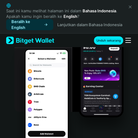
English
日本語
Saat ini kamu melihat halaman ini dalam
Bahasa Indonesia
.
Apakah kamu ingin beralih ke
English
?
Tiếng Việt
Beralih ke
Lanjutkan dalam Bahasa Indonesia
Русский
English
Español (Latinoamérica)
Türkçe
Unduh sekarang
Italiano
Français
Deutsch
简体中文
繁體中文
Português (Portugal)
Bahasa Indonesia
ภาษาไทย
हिन्दी
বাংলা
Español
Português (Brasil)
Español (Argentina)