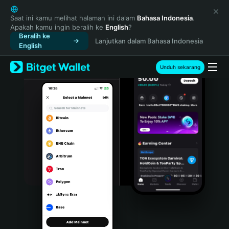
English
日本語
Saat ini kamu melihat halaman ini dalam
Bahasa Indonesia
.
Apakah kamu ingin beralih ke
English
?
Tiếng Việt
Beralih ke
Lanjutkan dalam Bahasa Indonesia
Русский
English
Español (Latinoamérica)
Türkçe
Unduh sekarang
Italiano
Français
Deutsch
简体中文
繁體中文
Português (Portugal)
Bahasa Indonesia
ภาษาไทย
हिन्दी
বাংলা
Español
Português (Brasil)
Español (Argentina)