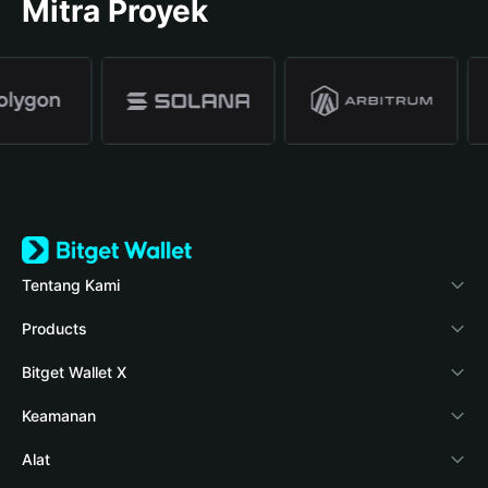
Mitra Proyek
Tentang Kami
Bitget Wallet
Products
Blog
Crypto Card
Bitget Wallet X
Verifikasi keaslian
Stablecoin Earn
Pengembang
Keamanan
Berita kripto
Payfi Crypto
Hubungkan dompet
Dana perlindungan
Alat