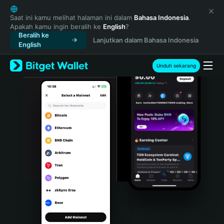
English
日本語
Saat ini kamu melihat halaman ini dalam
Bahasa Indonesia
.
Apakah kamu ingin beralih ke
English
?
Tiếng Việt
Beralih ke
Lanjutkan dalam Bahasa Indonesia
Русский
English
Español (Latinoamérica)
Türkçe
Unduh sekarang
Italiano
Français
Deutsch
简体中文
繁體中文
Português (Portugal)
Bahasa Indonesia
ภาษาไทย
हिन्दी
বাংলা
Español
Português (Brasil)
Español (Argentina)