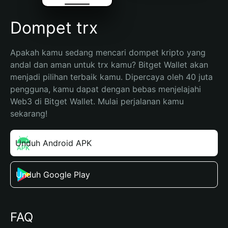
Dompet trx
Apakah kamu sedang mencari dompet kripto yang 
andal dan aman untuk trx kamu? Bitget Wallet akan 
menjadi pilihan terbaik kamu. Dipercaya oleh 40 juta 
pengguna, kamu dapat dengan bebas menjelajahi 
Web3 di Bitget Wallet. Mulai perjalanan kamu 
sekarang!
Unduh Android APK
Unduh Google Play
FAQ