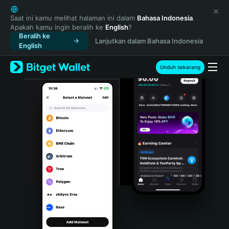
English
日本語
Saat ini kamu melihat halaman ini dalam
Bahasa Indonesia
.
Apakah kamu ingin beralih ke
English
?
Tiếng Việt
Beralih ke
Lanjutkan dalam Bahasa Indonesia
Русский
English
Español (Latinoamérica)
Türkçe
Unduh sekarang
Italiano
Français
Deutsch
简体中文
繁體中文
Português (Portugal)
Bahasa Indonesia
ภาษาไทย
हिन्दी
বাংলা
Español
Português (Brasil)
Español (Argentina)