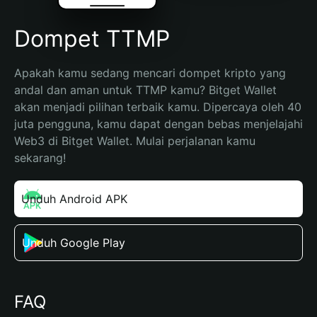
Dompet TTMP
Apakah kamu sedang mencari dompet kripto yang 
andal dan aman untuk TTMP kamu? Bitget Wallet 
akan menjadi pilihan terbaik kamu. Dipercaya oleh 40 
juta pengguna, kamu dapat dengan bebas menjelajahi 
Web3 di Bitget Wallet. Mulai perjalanan kamu 
sekarang!
Unduh Android APK
Unduh Google Play
FAQ