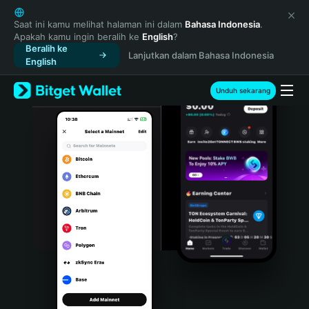
English
日本語
Saat ini kamu melihat halaman ini dalam
Bahasa Indonesia
.
Apakah kamu ingin beralih ke
English
?
Tiếng Việt
Beralih ke
Lanjutkan dalam Bahasa Indonesia
Русский
English
Español (Latinoamérica)
Türkçe
Unduh sekarang
Italiano
Français
Deutsch
简体中文
繁體中文
Português (Portugal)
Bahasa Indonesia
ภาษาไทย
हिन्दी
বাংলা
Español
Português (Brasil)
Español (Argentina)