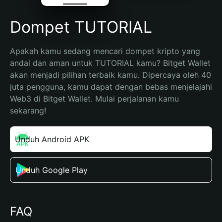
Dompet TUTORIAL
Apakah kamu sedang mencari dompet kripto yang 
andal dan aman untuk TUTORIAL kamu? Bitget Wallet 
akan menjadi pilihan terbaik kamu. Dipercaya oleh 40 
juta pengguna, kamu dapat dengan bebas menjelajahi 
Web3 di Bitget Wallet. Mulai perjalanan kamu 
sekarang!
Unduh Android APK
Unduh Google Play
FAQ