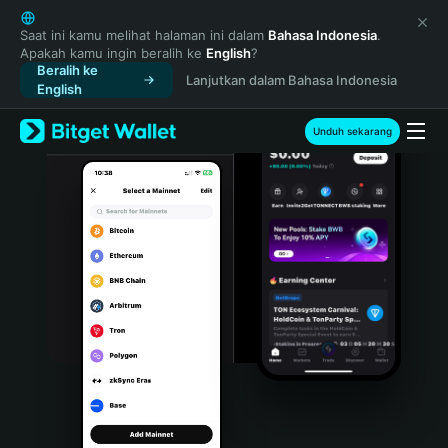
English
日本語
Saat ini kamu melihat halaman ini dalam
Bahasa Indonesia
.
Apakah kamu ingin beralih ke
English
?
Tiếng Việt
Beralih ke
Lanjutkan dalam Bahasa Indonesia
Русский
English
Español (Latinoamérica)
Türkçe
Unduh sekarang
Italiano
Français
Deutsch
简体中文
繁體中文
Português (Portugal)
Bahasa Indonesia
ภาษาไทย
हिन्दी
বাংলা
Español
Português (Brasil)
Español (Argentina)