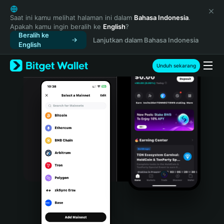
English
日本語
Saat ini kamu melihat halaman ini dalam
Bahasa Indonesia
.
Apakah kamu ingin beralih ke
English
?
Tiếng Việt
Beralih ke
Lanjutkan dalam Bahasa Indonesia
Русский
English
Español (Latinoamérica)
Türkçe
Unduh sekarang
Italiano
Français
Deutsch
简体中文
繁體中文
Português (Portugal)
Bahasa Indonesia
ภาษาไทย
हिन्दी
বাংলা
Español
Português (Brasil)
Español (Argentina)