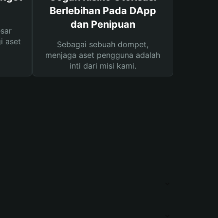
Berlebihan Pada DApp
dan Penipuan
sar
i aset
Sebagai sebuah dompet,
menjaga aset pengguna adalah
inti dari misi kami.