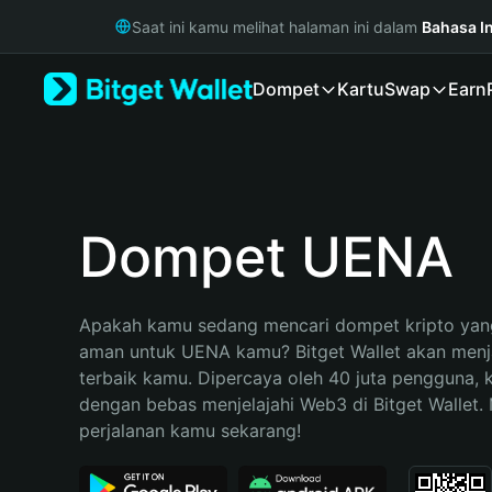
English
Saat ini kamu melihat halaman ini dalam
Bahasa I
日本語
Tiếng Việt
Dompet
Kartu
Swap
Earn
Русский
Español (Latinoamérica)
Türkçe
Italiano
Français
Deutsch
Dompet UENA
简体中文
繁體中文
Português (Portugal)
Apakah kamu sedang mencari dompet kripto yang
Bahasa Indonesia
aman untuk UENA kamu? Bitget Wallet akan menjad
ภาษาไทย
terbaik kamu. Dipercaya oleh 40 juta pengguna, 
हिन्दी
dengan bebas menjelajahi Web3 di Bitget Wallet. M
বাংলা
perjalanan kamu sekarang!
Español
Português (Brasil)
Español (Argentina)