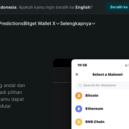
ndonesia
. Apakah kamu ingin beralih ke
English
?
Beralih ke
Predictions
Bitget Wallet X
Selengkapnya
 andal dan 
i pilihan 
kamu dapat 
ulai 