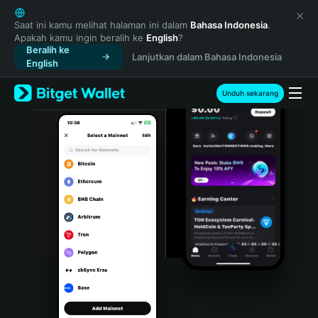
English
日本語
Saat ini kamu melihat halaman ini dalam
Bahasa Indonesia
.
Apakah kamu ingin beralih ke
English
?
Tiếng Việt
Beralih ke
Lanjutkan dalam Bahasa Indonesia
Русский
English
Español (Latinoamérica)
Türkçe
Unduh sekarang
Italiano
Français
Deutsch
简体中文
繁體中文
Português (Portugal)
Bahasa Indonesia
ภาษาไทย
हिन्दी
বাংলা
Español
Português (Brasil)
Español (Argentina)