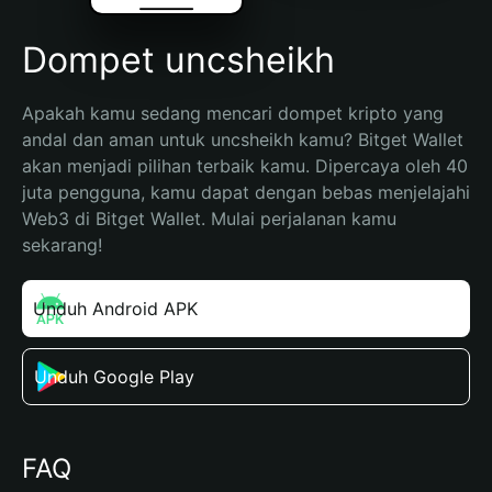
Dompet uncsheikh
Apakah kamu sedang mencari dompet kripto yang 
andal dan aman untuk uncsheikh kamu? Bitget Wallet 
akan menjadi pilihan terbaik kamu. Dipercaya oleh 40 
juta pengguna, kamu dapat dengan bebas menjelajahi 
Web3 di Bitget Wallet. Mulai perjalanan kamu 
sekarang!
Unduh Android APK
Unduh Google Play
FAQ