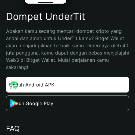
Dompet UnderTit
Apakah kamu sedang mencari dompet kripto yang 
andal dan aman untuk UnderTit kamu? Bitget Wallet 
akan menjadi pilihan terbaik kamu. Dipercaya oleh 40 
juta pengguna, kamu dapat dengan bebas menjelajahi 
Web3 di Bitget Wallet. Mulai perjalanan kamu 
sekarang!
Unduh Android APK
Unduh Google Play
FAQ