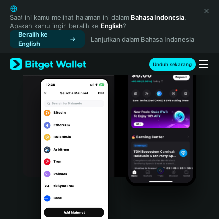
English
日本語
Saat ini kamu melihat halaman ini dalam
Bahasa Indonesia
.
Apakah kamu ingin beralih ke
English
?
Tiếng Việt
Beralih ke
Lanjutkan dalam Bahasa Indonesia
Русский
English
Español (Latinoamérica)
Türkçe
Unduh sekarang
Italiano
Français
Deutsch
简体中文
繁體中文
Português (Portugal)
Bahasa Indonesia
ภาษาไทย
हिन्दी
বাংলা
Español
Português (Brasil)
Español (Argentina)