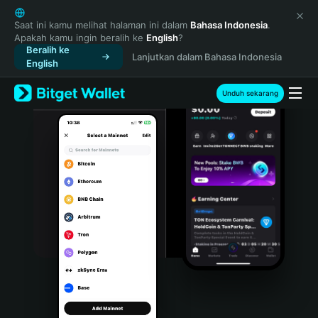
English
日本語
Saat ini kamu melihat halaman ini dalam
Bahasa Indonesia
.
Apakah kamu ingin beralih ke
English
?
Tiếng Việt
Beralih ke
Lanjutkan dalam Bahasa Indonesia
Русский
English
Español (Latinoamérica)
Türkçe
Unduh sekarang
Italiano
Français
Deutsch
简体中文
繁體中文
Português (Portugal)
Bahasa Indonesia
ภาษาไทย
हिन्दी
বাংলা
Español
Português (Brasil)
Español (Argentina)