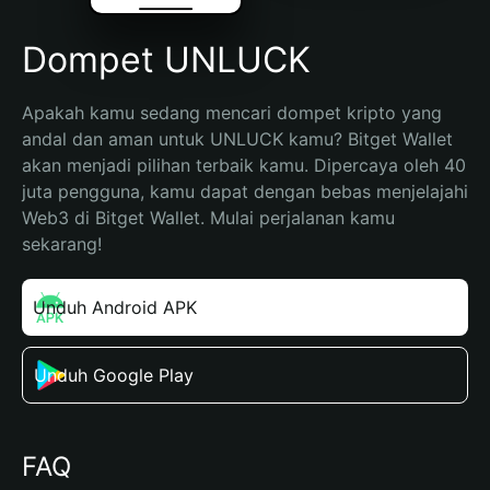
Dompet UNLUCK
Apakah kamu sedang mencari dompet kripto yang 
andal dan aman untuk UNLUCK kamu? Bitget Wallet 
akan menjadi pilihan terbaik kamu. Dipercaya oleh 40 
juta pengguna, kamu dapat dengan bebas menjelajahi 
Web3 di Bitget Wallet. Mulai perjalanan kamu 
sekarang!
Unduh Android APK
Unduh Google Play
FAQ