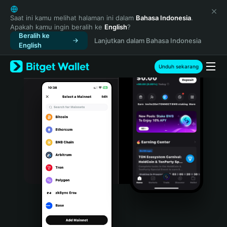
English
日本語
Saat ini kamu melihat halaman ini dalam
Bahasa Indonesia
.
Apakah kamu ingin beralih ke
English
?
Tiếng Việt
Beralih ke
Lanjutkan dalam Bahasa Indonesia
Русский
English
Español (Latinoamérica)
Türkçe
Unduh sekarang
Italiano
Français
Deutsch
简体中文
繁體中文
Português (Portugal)
Bahasa Indonesia
ภาษาไทย
हिन्दी
বাংলা
Español
Português (Brasil)
Español (Argentina)