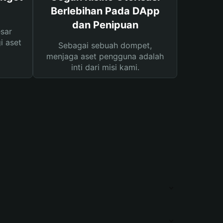
Berlebihan Pada DApp
dan Penipuan
sar
i aset
Sebagai sebuah dompet,
menjaga aset pengguna adalah
inti dari misi kami.