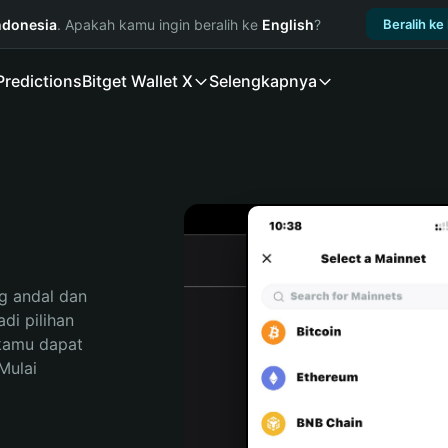
ndonesia
. Apakah kamu ingin beralih ke
English
?
Beralih ke
Predictions
Bitget Wallet X
Selengkapnya
 andal dan 
i pilihan 
kamu dapat 
ulai 