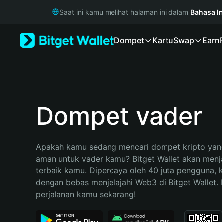
English
Saat ini kamu melihat halaman ini dalam
Bahasa I
日本語
Tiếng Việt
Dompet
Kartu
Swap
Earn
Русский
Español (Latinoamérica)
Türkçe
Italiano
Français
Deutsch
Dompet vader
简体中文
繁體中文
Português (Portugal)
Apakah kamu sedang mencari dompet kripto yang
Bahasa Indonesia
aman untuk vader kamu? Bitget Wallet akan menjad
ภาษาไทย
terbaik kamu. Dipercaya oleh 40 juta pengguna, 
हिन्दी
dengan bebas menjelajahi Web3 di Bitget Wallet. M
বাংলা
perjalanan kamu sekarang!
Español
Português (Brasil)
Español (Argentina)