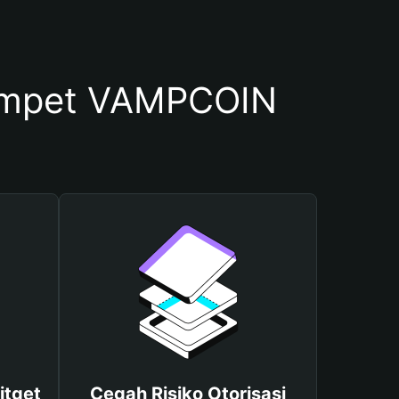
ompet VAMPCOIN
itget
Cegah Risiko Otorisasi