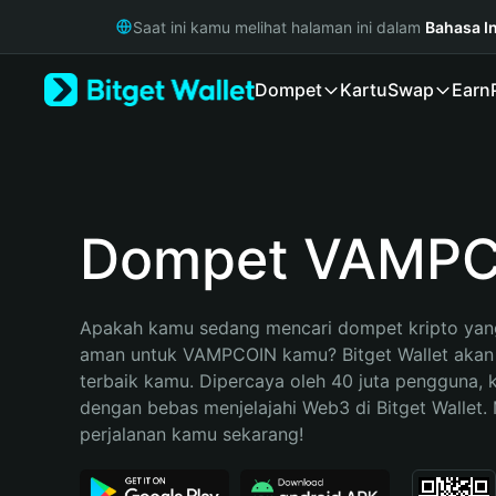
English
Saat ini kamu melihat halaman ini dalam
Bahasa I
日本語
Tiếng Việt
Dompet
Kartu
Swap
Earn
Русский
Español (Latinoamérica)
Türkçe
Italiano
Français
Deutsch
Dompet VAMPC
简体中文
繁體中文
Português (Portugal)
Apakah kamu sedang mencari dompet kripto yang
Bahasa Indonesia
aman untuk VAMPCOIN kamu? Bitget Wallet akan m
ภาษาไทย
terbaik kamu. Dipercaya oleh 40 juta pengguna, 
हिन्दी
dengan bebas menjelajahi Web3 di Bitget Wallet. M
বাংলা
perjalanan kamu sekarang!
Español
Português (Brasil)
Español (Argentina)