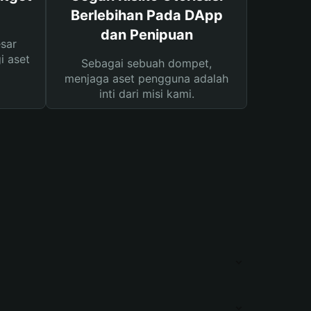
Berlebihan Pada DApp
dan Penipuan
sar
i aset
Sebagai sebuah dompet,
menjaga aset pengguna adalah
inti dari misi kami.