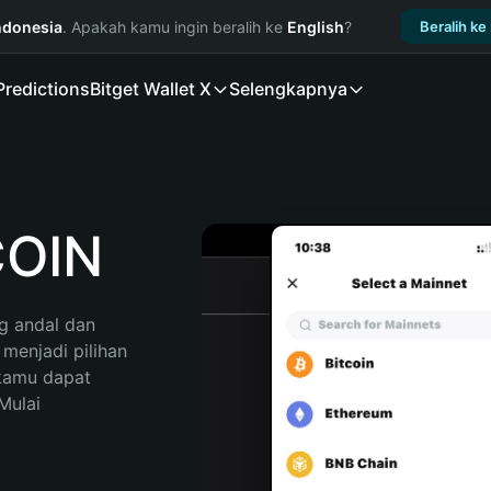
ndonesia
. Apakah kamu ingin beralih ke
English
?
Beralih ke
Predictions
Bitget Wallet X
Selengkapnya
OIN
 andal dan 
enjadi pilihan 
kamu dapat 
ulai 