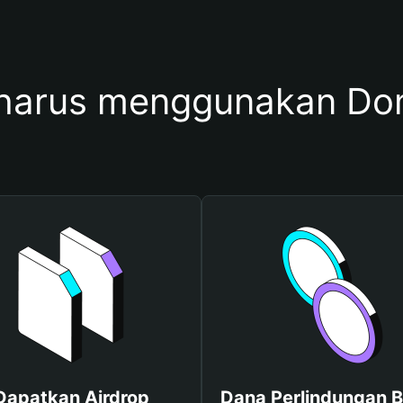
harus menggunakan D
Dapatkan Airdrop
Dana Perlindungan B