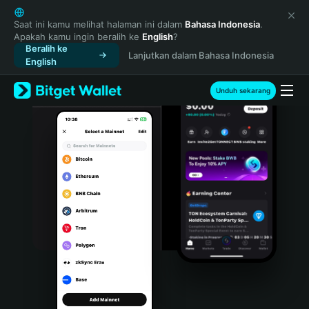
English
日本語
Saat ini kamu melihat halaman ini dalam
Bahasa Indonesia
.
Apakah kamu ingin beralih ke
English
?
Tiếng Việt
Beralih ke
Lanjutkan dalam Bahasa Indonesia
Русский
English
Español (Latinoamérica)
Türkçe
Unduh sekarang
Italiano
Français
Deutsch
简体中文
繁體中文
Português (Portugal)
Bahasa Indonesia
ภาษาไทย
हिन्दी
বাংলা
Español
Português (Brasil)
Español (Argentina)