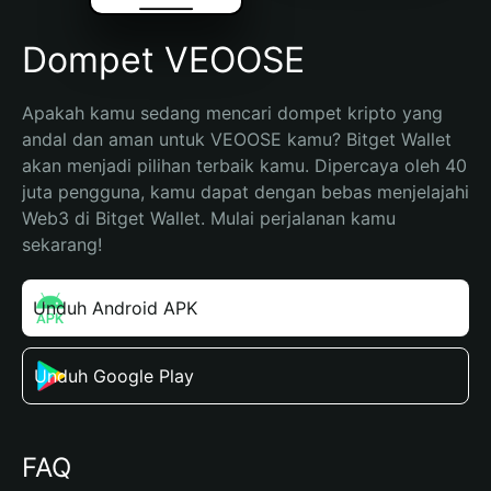
Dompet VEOOSE
Apakah kamu sedang mencari dompet kripto yang 
andal dan aman untuk VEOOSE kamu? Bitget Wallet 
akan menjadi pilihan terbaik kamu. Dipercaya oleh 40 
juta pengguna, kamu dapat dengan bebas menjelajahi 
Web3 di Bitget Wallet. Mulai perjalanan kamu 
sekarang!
Unduh Android APK
Unduh Google Play
FAQ