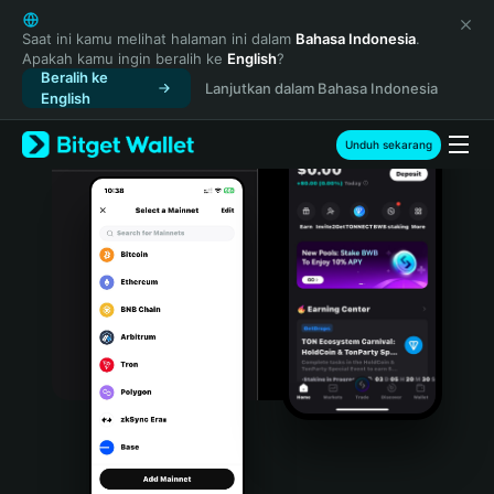
English
日本語
Saat ini kamu melihat halaman ini dalam
Bahasa Indonesia
.
Apakah kamu ingin beralih ke
English
?
Tiếng Việt
Beralih ke
Lanjutkan dalam Bahasa Indonesia
Русский
English
Español (Latinoamérica)
Türkçe
Unduh sekarang
Italiano
Français
Deutsch
简体中文
繁體中文
Português (Portugal)
Bahasa Indonesia
ภาษาไทย
हिन्दी
বাংলা
Español
Português (Brasil)
Español (Argentina)