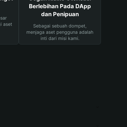
Berlebihan Pada DApp
dan Penipuan
sar
i aset
Sebagai sebuah dompet,
menjaga aset pengguna adalah
inti dari misi kami.