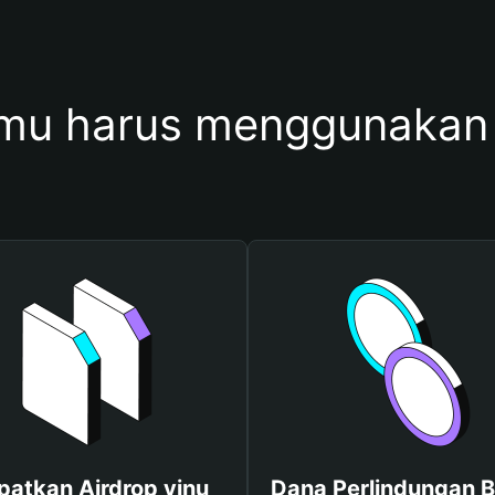
mu harus menggunakan 
patkan Airdrop vinu
Dana Perlindungan B