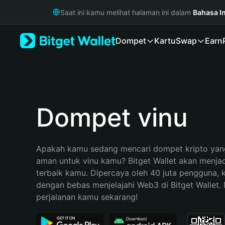
English
Saat ini kamu melihat halaman ini dalam
Bahasa I
日本語
Tiếng Việt
Dompet
Kartu
Swap
Earn
Русский
Español (Latinoamérica)
Türkçe
Italiano
Français
Deutsch
Dompet vinu
简体中文
繁體中文
Português (Portugal)
Apakah kamu sedang mencari dompet kripto yang
Bahasa Indonesia
aman untuk vinu kamu? Bitget Wallet akan menjadi
ภาษาไทย
terbaik kamu. Dipercaya oleh 40 juta pengguna, 
हिन्दी
dengan bebas menjelajahi Web3 di Bitget Wallet. M
বাংলা
perjalanan kamu sekarang!
Español
Português (Brasil)
Español (Argentina)