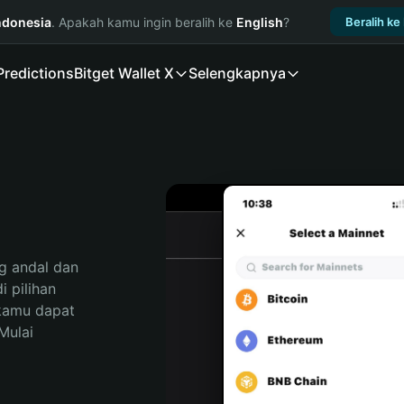
ndonesia
. Apakah kamu ingin beralih ke
English
?
Beralih ke
Predictions
Bitget Wallet X
Selengkapnya
 andal dan 
 pilihan 
kamu dapat 
ulai 