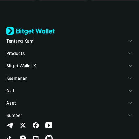
Tentang Kami
Bitget Wallet
Products
Blog
Crypto Card
Bitget Wallet X
Verifikasi keaslian
Stablecoin Earn
Pengembang
Keamanan
Berita kripto
Payfi Crypto
Hubungkan dompet
Dana perlindungan
Alat
Pusat Bantuan
Crypto Swap API
Bitget Wallet Pay
Teknologi keamanan
Beli kripto
Aset
Hubungi Kami
Altcoin Season Index
Listing proyek
Deteksi otorisasi
Arbitrum
Sumber
Sumber merek
Prediction Markets
Deteksi kontrak
Avalanche
Kebijakan Privasi