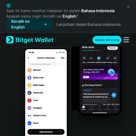
English
日本語
Saat ini kamu melihat halaman ini dalam
Bahasa Indonesia
.
Apakah kamu ingin beralih ke
English
?
Tiếng Việt
Beralih ke
Lanjutkan dalam Bahasa Indonesia
Русский
English
Español (Latinoamérica)
Türkçe
Unduh sekarang
Italiano
Français
Deutsch
简体中文
繁體中文
Português (Portugal)
Bahasa Indonesia
ภาษาไทย
हिन्दी
বাংলা
Español
Português (Brasil)
Español (Argentina)