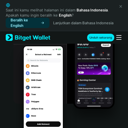
English
日本語
Saat ini kamu melihat halaman ini dalam
Bahasa Indonesia
.
Apakah kamu ingin beralih ke
English
?
Tiếng Việt
Beralih ke
Lanjutkan dalam Bahasa Indonesia
Русский
English
Español (Latinoamérica)
Türkçe
Unduh sekarang
Italiano
Français
Deutsch
简体中文
繁體中文
Português (Portugal)
Bahasa Indonesia
ภาษาไทย
हिन्दी
বাংলা
Español
Português (Brasil)
Español (Argentina)