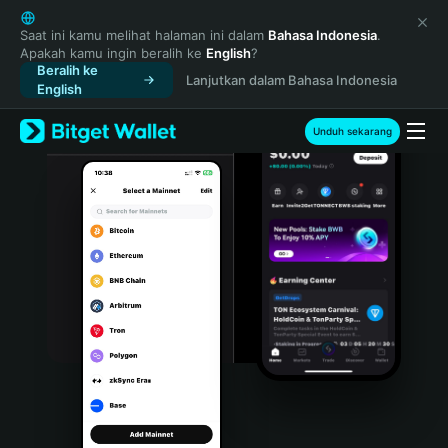
English
日本語
Saat ini kamu melihat halaman ini dalam
Bahasa Indonesia
.
Apakah kamu ingin beralih ke
English
?
Tiếng Việt
Beralih ke
Lanjutkan dalam Bahasa Indonesia
Русский
English
Español (Latinoamérica)
Türkçe
Unduh sekarang
Italiano
Français
Deutsch
简体中文
繁體中文
Português (Portugal)
Bahasa Indonesia
ภาษาไทย
हिन्दी
বাংলা
Español
Português (Brasil)
Español (Argentina)