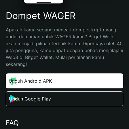
Dompet WAGER
Apakah kamu sedang mencari dompet kripto yang 
andal dan aman untuk WAGER kamu? Bitget Wallet 
akan menjadi pilihan terbaik kamu. Dipercaya oleh 40 
juta pengguna, kamu dapat dengan bebas menjelajahi 
Web3 di Bitget Wallet. Mulai perjalanan kamu 
sekarang!
Unduh Android APK
Unduh Google Play
FAQ