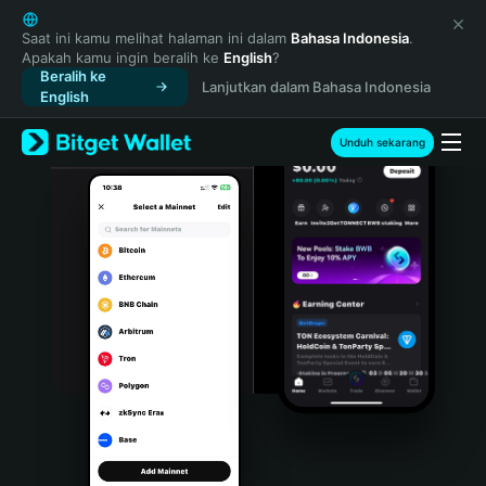
English
日本語
Saat ini kamu melihat halaman ini dalam
Bahasa Indonesia
.
Apakah kamu ingin beralih ke
English
?
Tiếng Việt
Beralih ke
Lanjutkan dalam Bahasa Indonesia
Русский
English
Español (Latinoamérica)
Türkçe
Unduh sekarang
Italiano
Français
Deutsch
简体中文
繁體中文
Português (Portugal)
Bahasa Indonesia
ภาษาไทย
हिन्दी
বাংলা
Español
Português (Brasil)
Español (Argentina)