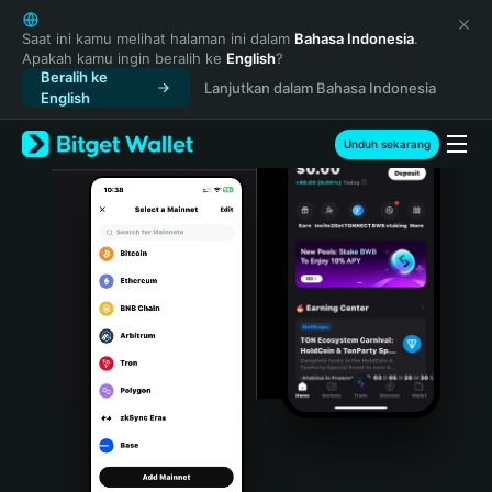
English
日本語
Saat ini kamu melihat halaman ini dalam
Bahasa Indonesia
.
Apakah kamu ingin beralih ke
English
?
Tiếng Việt
Beralih ke
Lanjutkan dalam Bahasa Indonesia
Русский
English
Español (Latinoamérica)
Türkçe
Unduh sekarang
Italiano
Français
Deutsch
简体中文
繁體中文
Português (Portugal)
Bahasa Indonesia
ภาษาไทย
हिन्दी
বাংলা
Español
Português (Brasil)
Español (Argentina)