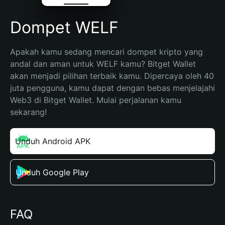
Dompet WELF
Apakah kamu sedang mencari dompet kripto yang 
andal dan aman untuk WELF kamu? Bitget Wallet 
akan menjadi pilihan terbaik kamu. Dipercaya oleh 40 
juta pengguna, kamu dapat dengan bebas menjelajahi 
Web3 di Bitget Wallet. Mulai perjalanan kamu 
sekarang!
Unduh Android APK
Unduh Google Play
FAQ