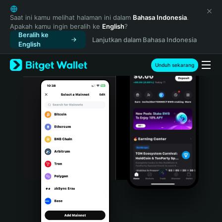
English
日本語
Saat ini kamu melihat halaman ini dalam
Bahasa Indonesia
.
Apakah kamu ingin beralih ke
English
?
Tiếng Việt
Beralih ke
Lanjutkan dalam Bahasa Indonesia
Русский
English
Español (Latinoamérica)
Türkçe
Unduh sekarang
Italiano
Français
Deutsch
简体中文
繁體中文
Português (Portugal)
Bahasa Indonesia
ภาษาไทย
हिन्दी
বাংলা
Español
Português (Brasil)
Español (Argentina)