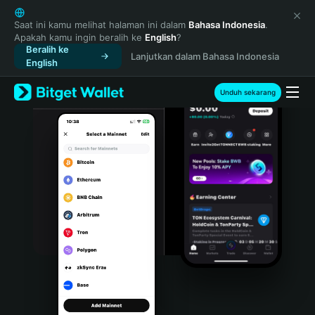
English
日本語
Saat ini kamu melihat halaman ini dalam
Bahasa Indonesia
.
Apakah kamu ingin beralih ke
English
?
Tiếng Việt
Beralih ke
Lanjutkan dalam Bahasa Indonesia
Русский
English
Español (Latinoamérica)
Türkçe
Unduh sekarang
Italiano
Français
Deutsch
简体中文
繁體中文
Português (Portugal)
Bahasa Indonesia
ภาษาไทย
हिन्दी
বাংলা
Español
Português (Brasil)
Español (Argentina)