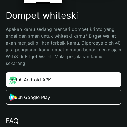
Dompet whiteski
Apakah kamu sedang mencari dompet kripto yang 
andal dan aman untuk whiteski kamu? Bitget Wallet 
akan menjadi pilihan terbaik kamu. Dipercaya oleh 40 
juta pengguna, kamu dapat dengan bebas menjelajahi 
Web3 di Bitget Wallet. Mulai perjalanan kamu 
sekarang!
Unduh Android APK
Unduh Google Play
FAQ