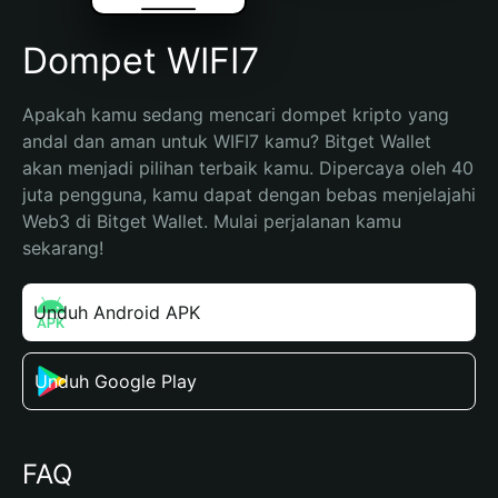
Dompet WIFI7
Apakah kamu sedang mencari dompet kripto yang 
andal dan aman untuk WIFI7 kamu? Bitget Wallet 
akan menjadi pilihan terbaik kamu. Dipercaya oleh 40 
juta pengguna, kamu dapat dengan bebas menjelajahi 
Web3 di Bitget Wallet. Mulai perjalanan kamu 
sekarang!
Unduh Android APK
Unduh Google Play
FAQ