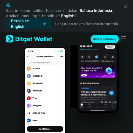
English
日本語
Saat ini kamu melihat halaman ini dalam
Bahasa Indonesia
.
Apakah kamu ingin beralih ke
English
?
Tiếng Việt
Beralih ke
Lanjutkan dalam Bahasa Indonesia
Русский
English
Español (Latinoamérica)
Türkçe
Unduh sekarang
Italiano
Français
Deutsch
简体中文
繁體中文
Português (Portugal)
Bahasa Indonesia
ภาษาไทย
हिन्दी
বাংলা
Español
Português (Brasil)
Español (Argentina)