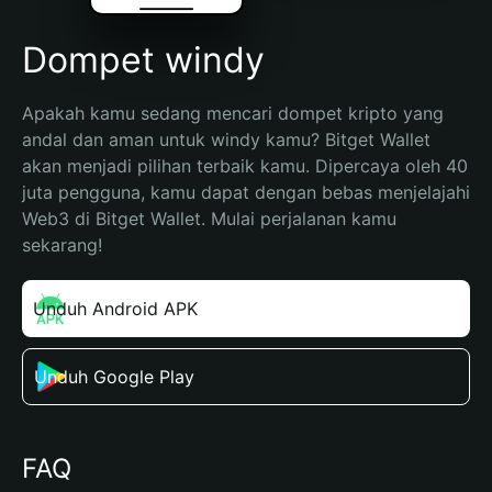
Dompet windy
Apakah kamu sedang mencari dompet kripto yang 
andal dan aman untuk windy kamu? Bitget Wallet 
akan menjadi pilihan terbaik kamu. Dipercaya oleh 40 
juta pengguna, kamu dapat dengan bebas menjelajahi 
Web3 di Bitget Wallet. Mulai perjalanan kamu 
sekarang!
Unduh Android APK
Unduh Google Play
FAQ