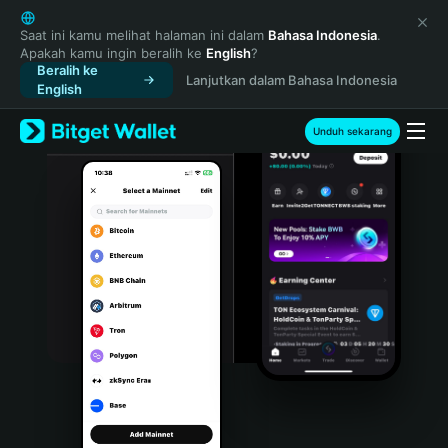
English
日本語
Saat ini kamu melihat halaman ini dalam
Bahasa Indonesia
.
Apakah kamu ingin beralih ke
English
?
Tiếng Việt
Beralih ke
Lanjutkan dalam Bahasa Indonesia
Русский
English
Español (Latinoamérica)
Türkçe
Unduh sekarang
Italiano
Français
Deutsch
简体中文
繁體中文
Português (Portugal)
Bahasa Indonesia
ภาษาไทย
हिन्दी
বাংলা
Español
Português (Brasil)
Español (Argentina)