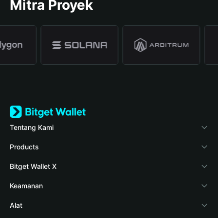
Mitra Proyek
Tentang Kami
Bitget Wallet
Products
Blog
Crypto Card
Bitget Wallet X
Verifikasi keaslian
Stablecoin Earn
Pengembang
Keamanan
Berita kripto
Payfi Crypto
Hubungkan dompet
Dana perlindungan
Alat