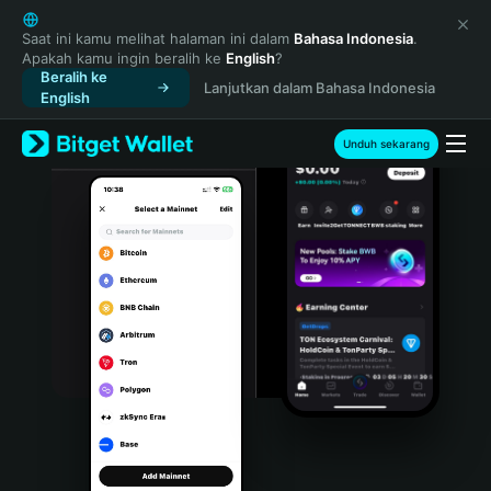
English
日本語
Saat ini kamu melihat halaman ini dalam
Bahasa Indonesia
.
Apakah kamu ingin beralih ke
English
?
Tiếng Việt
Beralih ke
Lanjutkan dalam Bahasa Indonesia
Русский
English
Español (Latinoamérica)
Türkçe
Unduh sekarang
Italiano
Français
Deutsch
简体中文
繁體中文
Português (Portugal)
Bahasa Indonesia
ภาษาไทย
हिन्दी
বাংলা
Español
Português (Brasil)
Español (Argentina)