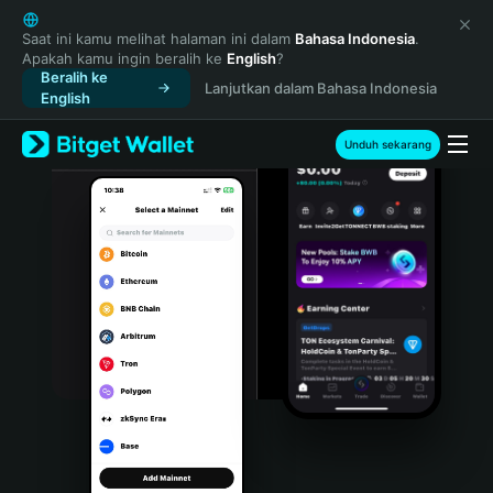
English
日本語
Saat ini kamu melihat halaman ini dalam
Bahasa Indonesia
.
Apakah kamu ingin beralih ke
English
?
Tiếng Việt
Beralih ke
Lanjutkan dalam Bahasa Indonesia
Русский
English
Español (Latinoamérica)
Türkçe
Unduh sekarang
Italiano
Français
Deutsch
简体中文
繁體中文
Português (Portugal)
Bahasa Indonesia
ภาษาไทย
हिन्दी
বাংলা
Español
Português (Brasil)
Español (Argentina)