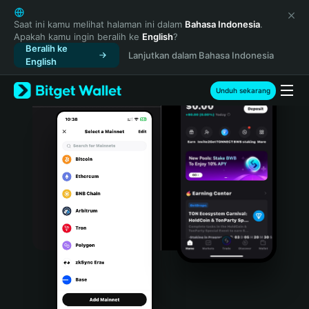
English
日本語
Saat ini kamu melihat halaman ini dalam
Bahasa Indonesia
.
Apakah kamu ingin beralih ke
English
?
Tiếng Việt
Beralih ke
Lanjutkan dalam Bahasa Indonesia
Русский
English
Español (Latinoamérica)
Türkçe
Unduh sekarang
Italiano
Français
Deutsch
简体中文
繁體中文
Português (Portugal)
Bahasa Indonesia
ภาษาไทย
हिन्दी
বাংলা
Español
Português (Brasil)
Español (Argentina)