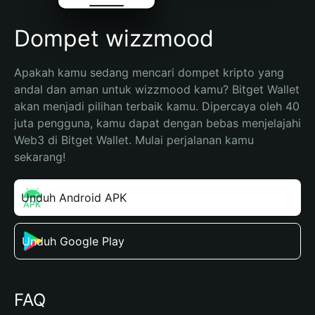
Dompet wizzmood
Apakah kamu sedang mencari dompet kripto yang 
andal dan aman untuk wizzmood kamu? Bitget Wallet 
akan menjadi pilihan terbaik kamu. Dipercaya oleh 40 
juta pengguna, kamu dapat dengan bebas menjelajahi 
Web3 di Bitget Wallet. Mulai perjalanan kamu 
sekarang!
Unduh Android APK
Unduh Google Play
FAQ