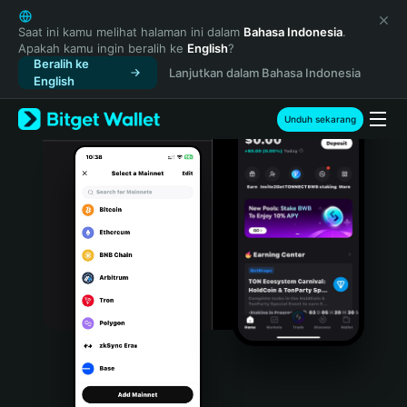
English
日本語
Saat ini kamu melihat halaman ini dalam
Bahasa Indonesia
.
Apakah kamu ingin beralih ke
English
?
Tiếng Việt
Beralih ke
Lanjutkan dalam Bahasa Indonesia
Русский
English
Español (Latinoamérica)
Türkçe
Unduh sekarang
Italiano
Français
Deutsch
简体中文
繁體中文
Português (Portugal)
Bahasa Indonesia
ภาษาไทย
हिन्दी
বাংলা
Español
Português (Brasil)
Español (Argentina)