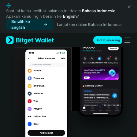
English
日本語
Saat ini kamu melihat halaman ini dalam
Bahasa Indonesia
.
Apakah kamu ingin beralih ke
English
?
Tiếng Việt
Beralih ke
Lanjutkan dalam Bahasa Indonesia
Русский
English
Español (Latinoamérica)
Türkçe
Unduh sekarang
Italiano
Français
Deutsch
简体中文
繁體中文
Português (Portugal)
Bahasa Indonesia
ภาษาไทย
हिन्दी
বাংলা
Español
Português (Brasil)
Español (Argentina)