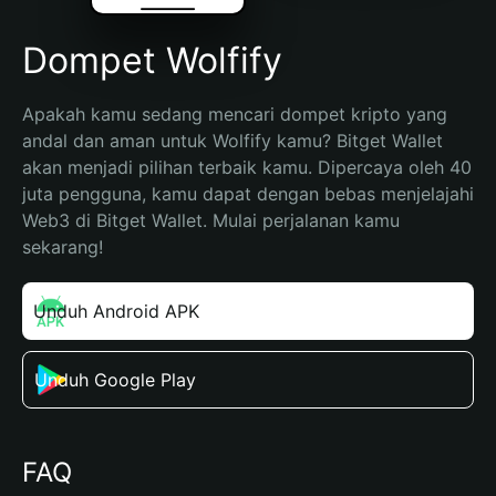
Dompet Wolfify
Apakah kamu sedang mencari dompet kripto yang 
andal dan aman untuk Wolfify kamu? Bitget Wallet 
akan menjadi pilihan terbaik kamu. Dipercaya oleh 40 
juta pengguna, kamu dapat dengan bebas menjelajahi 
Web3 di Bitget Wallet. Mulai perjalanan kamu 
sekarang!
Unduh Android APK
Unduh Google Play
FAQ