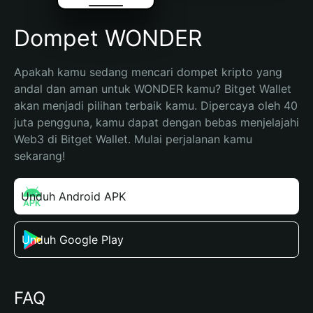
Dompet WONDER
Apakah kamu sedang mencari dompet kripto yang 
andal dan aman untuk WONDER kamu? Bitget Wallet 
akan menjadi pilihan terbaik kamu. Dipercaya oleh 40 
juta pengguna, kamu dapat dengan bebas menjelajahi 
Web3 di Bitget Wallet. Mulai perjalanan kamu 
sekarang!
Unduh Android APK
Unduh Google Play
FAQ