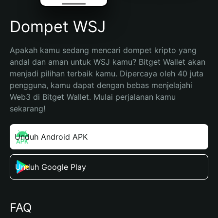
Dompet WSJ
Apakah kamu sedang mencari dompet kripto yang 
andal dan aman untuk WSJ kamu? Bitget Wallet akan 
menjadi pilihan terbaik kamu. Dipercaya oleh 40 juta 
pengguna, kamu dapat dengan bebas menjelajahi 
Web3 di Bitget Wallet. Mulai perjalanan kamu 
sekarang!
Unduh Android APK
Unduh Google Play
FAQ