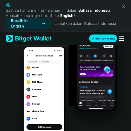
English
日本語
Saat ini kamu melihat halaman ini dalam
Bahasa Indonesia
.
Apakah kamu ingin beralih ke
English
?
Tiếng Việt
Beralih ke
Lanjutkan dalam Bahasa Indonesia
Русский
English
Español (Latinoamérica)
Türkçe
Unduh sekarang
Italiano
Français
Deutsch
简体中文
繁體中文
Português (Portugal)
Bahasa Indonesia
ภาษาไทย
हिन्दी
বাংলা
Español
Português (Brasil)
Español (Argentina)